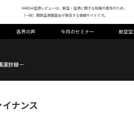
KANSAI空港レビューは、航空・空港に関する知識の普及のため、
（一財）関西空港調査会が発信する情報サイトです。
各界の声
今月のセミナー
航空空
講演抄録－
ァイナンス