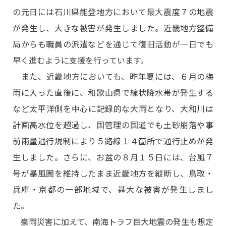
の元日には石川県能登地方において最大震度７の地震
が発生し、大きな被害が発生しました。近畿地方整備
局からも職員の派遣などを通じて復旧活動が一日でも
早く進むように支援を行っています。
また、近畿地方においても、昨年夏には、６月の梅
雨に入った直後に、和歌山県で線状降水帯が発生する
など太平洋側を中心に記録的な大雨となり、大和川は
計画高水位を超過し、国管理の国道でも土砂崩落や事
前雨量通行規制により５路線１４箇所で通行止めが発
生しました。さらに、お盆の８月１５日には、台風７
号が暴風圏を維持したまま近畿地方を縦断し、鳥取・
兵庫・京都の一部地域で、甚大な被害が発生しまし
た。
豪雨災害に加えて、南海トラフ巨大地震の発生も想定