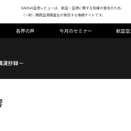
KANSAI空港レビューは、航空・空港に関する知識の普及のため、
（一財）関西空港調査会が発信する情報サイトです。
各界の声
今月のセミナー
航空空
講演抄録－
響