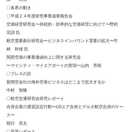
〇各界の動き
〇平成２４年度研究事業成果報告会
空港経営研究会〜持続的・効率的な空港経営に向けて〜野村
宗訓 氏
航空需要創出研究会〜ビジネスインバウンド需要の拡大〜竹
林 幹雄 氏
関西空港の事業価値向上に関する研究会
〜マイシティ・マイエアポートの実現〜山内 芳樹
〇プレスの目
新関空会社の海外空港ビジネスはどこまで拡大するか
中村 智隆
〇航空交通研究会研究レポート
合併企業の運賃設定行動〜USエア合併とデルタ航空合併のケー
ス〜
朝日 亮太
〇見学レポート