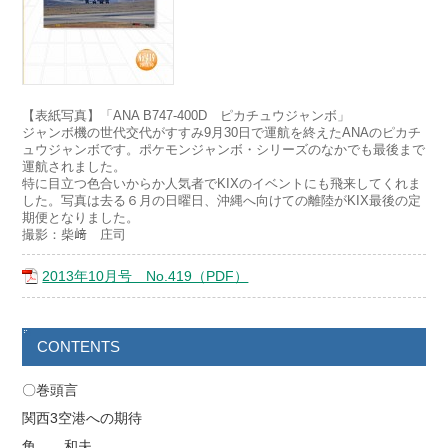
【表紙写真】「ANA B747-400D ピカチュウジャンボ」
ジャンボ機の世代交代がすすみ9月30日で運航を終えたANAのピカチ
ュウジャンボです。ポケモンジャンボ・シリーズのなかでも最後まで
運航されました。
特に目立つ色合いからか人気者でKIXのイベントにも飛来してくれま
した。写真は去る６月の日曜日、沖縄へ向けての離陸がKIX最後の定
期便となりました。
撮影：柴﨑 庄司
2013年10月号 No.419（PDF）
CONTENTS
〇巻頭言
関西3空港への期待
角 和夫