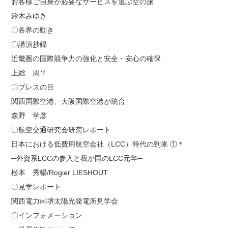
お客様ご自身が必要なサービスを選ぶ空の旅
鈴木みゆき
〇各界の動き
〇講演抄録
近畿圏の国際競争力の強化と安全・安心の確保
上総 周平
〇プレスの目
関西国際空港、大阪国際空港が統合
森野 学彦
〇航空交通研究会研究レポート
日本における低費用航空会社（LCC）時代の到来 ①＊
─外資系LCCの参入と我が国のLCC元年─
松本 秀暢/Rogier LIESHOUT
〇見学レポート
関西電力㈱堺太陽光発電所見学会
〇インフォメーション