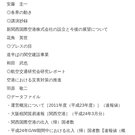
安藤 圭一
◎各界の動き
◎講演抄録
新関西国際空港株式会社の設立と今後の展望について
花角 英世
◎プレスの目
道半ばの関空建設事業
和田 武也
◎航空交通研究会研究レポート
空港における災害対策の推進
羽原 敬二
◎データファイル
・運営概況について［2011年度（平成23年度）］（速報値）
・大阪税関貿易速報［関西空港］（平成24年3月分）
・関西国際空港の出入（帰）国者数
・平成24年G/W期間中における出入（帰）国者数【速報値（概