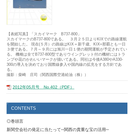
【表紙写真】「スカイマーク B737-800」
スカイマークのB737-800である。 ３月２５日よりKIXでの路線運航
を開始した。 現在(５月）の路線はKIX＝新千歳、KIX=那覇とも一日
３便である。７月～９月には旭川一日１便の期間運航が予定されてい
る。 機種は全てB737-800型でありウイングレット付の機材にはトラ
ンプや花のかわいいマークが描いてある。同社は今後A380やA330-
300の導入を決めており国際線参入や国内線の拡充をする方針であ
る。
撮影：柴崎 庄司（関西国際空港給油（株））
2012年05月号 No.402（PDF）
CONTENTS
◎巻頭言
新関空会社の発足に当たって─関西の貴重な宝の活用─