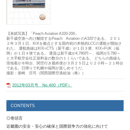
【表紙写真】「Peach Aviation A320-200」
新千歳空港へ向け離陸するPeach Aviation のA320である。 ２０１
２年３月１日、KIXを拠点とする国内初の本格的LCCの運航が開始さ
れた。 運航路線はKIX=CTS（新千歳）が１日３便、KIX=FUK（福
岡）が１日４便である。 運賃は新千歳が4,780円～、福岡が3,780～
と大手航空会社正規料金の数分の１くらいである。 どちらの路線も
現地着が８時台、関空行き最終便が３月２５日より２０時～２１時台
である。日帰りで札幌や福岡が楽しめそうだ。
撮影：柴崎 庄司（関西国際空港給油（株））
2012年03月号 No.400（PDF）
CONTENTS
◎巻頭言
近畿圏の安全・安心の確保と国際競争力の強化に向けて