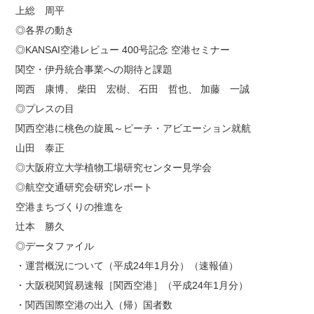
上総 周平
◎各界の動き
◎KANSAI空港レビュー 400号記念 空港セミナー
関空・伊丹統合事業への期待と課題
岡西 康博、 柴田 宏樹、 石田 哲也、 加藤 一誠
◎プレスの目
関西空港に桃色の旋風～ピーチ・アビエーション就航
山田 泰正
◎大阪府立大学植物工場研究センター見学会
◎航空交通研究会研究レポート
空港まちづくりの推進を
辻本 勝久
◎データファイル
・運営概況について（平成24年1月分）（速報値）
・大阪税関貿易速報［関西空港］（平成24年1月分）
・関西国際空港の出入（帰）国者数