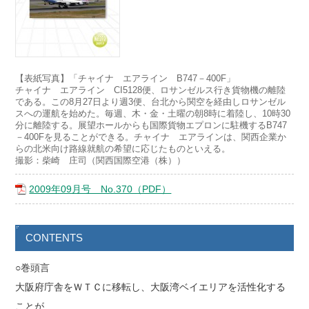
【表紙写真】「チャイナ エアライン B747－400F」
チャイナ エアライン CI5128便、ロサンゼルス行き貨物機の離陸
である。この8月27日より週3便、台北から関空を経由しロサンゼル
スへの運航を始めた。毎週、木・金・土曜の朝8時に着陸し、10時30
分に離陸する。展望ホールからも国際貨物エプロンに駐機するB747
－400Fを見ることができる。チャイナ エアラインは、関西企業か
らの北米向け路線就航の希望に応じたものといえる。
撮影：柴崎 庄司（関西国際空港（株））
2009年09月号 No.370（PDF）
CONTENTS
○巻頭言
大阪府庁舎をＷＴＣに移転し、大阪湾ベイエリアを活性化する
ことが