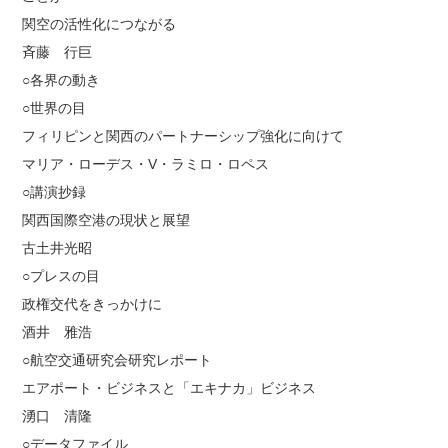
関空の活性化につながる
斉藤 行巨
○各界の動き
○世界の目
フィリピンと関西のパートナーシップ強化に向けて
マリア・ローデス・V・ラミロ・ロペス
○講演抄録
関西国際空港の現状と展望
古土井光昭
○プレスの目
政権交代をきっかけに
酒井 雅浩
○航空交通研究会研究レポート
エアポート・ビジネスと「エキナカ」ビジネス
湧口 清隆
○データファイル