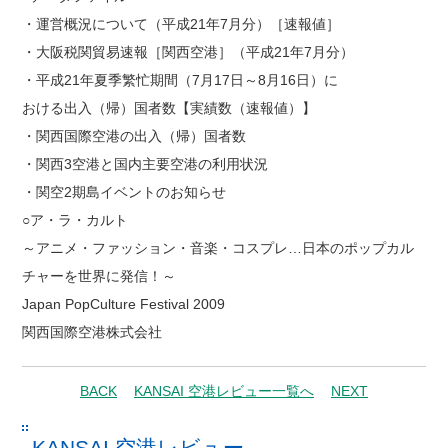
・運営概況について（平成21年7月分）［速報値］
・大阪税関貿易速報［関西空港］（平成21年7月分）
・平成21年夏季繁忙期間（7月17日～8月16日）に
おける出入（帰）国者数【実績数（速報値）】
・関西国際空港の出入（帰）国者数
・関西3空港と国内主要空港の利用状況
・関空2期島イベントのお知らせ
○ア・ラ・カルト
～アニメ・ファッション・音楽・コスプレ…日本のポップカル
チャーを世界に発信！～
Japan PopCulture Festival 2009
関西国際空港株式会社
BACK
KANSAI 空港レビュー一覧へ
NEXT
KANSAI 空港レビュー