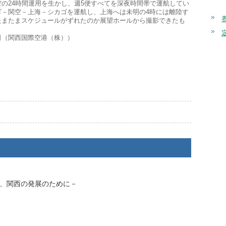
の24時間運用を生かし、週5便すべてを深夜時間帯で運航してい
ゴ－関空－上海－シカゴを運航し、上海へは未明の4時には離陸す
たまたまスケジュールがずれたのか展望ホールから撮影できたも
司（関西国際空港（株））
に、関西の発展のために－