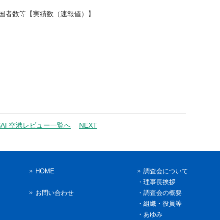
）国者数等【実績数（速報値）】
SAI 空港レビュー一覧へ
NEXT
HOME
調査会について
・
理事長挨拶
お問い合わせ
・
調査会の概要
・
組織・役員等
・
あゆみ