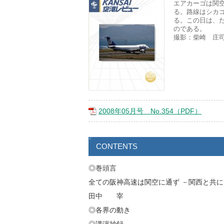
エアカーゴは関空
る。路線はシカ
る。この日は、
のである。
撮影：柴崎 庄
2008年05月号 No.354（PDF）
CONTENTS
◎巻頭言
全ての阪神高速は関空に通ず －関西と共
田中 宰
◎各界の動き