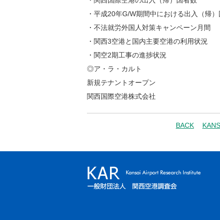
・関西国際空港の出入（帰）国者数
・平成20年G/W期間中における出入（帰
・不法就労外国人対策キャンペーン月間
・関西3空港と国内主要空港の利用状況
・関空2期工事の進捗状況
◎ア・ラ・カルト
新規テナントオープン
関西国際空港株式会社
BACK
KAN