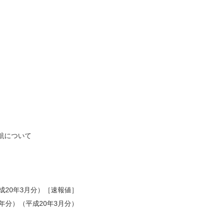
）
航について
成20年3月分）［速報値］
年分）（平成20年3月分）