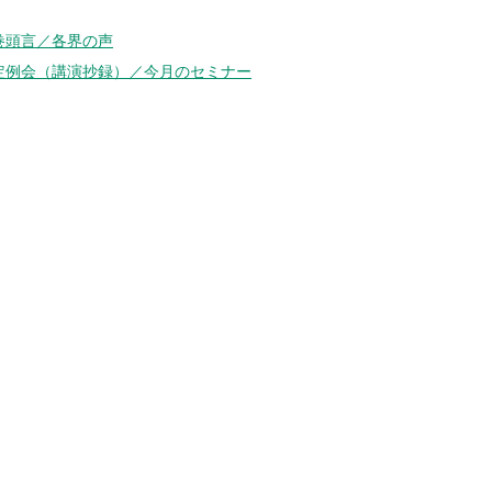
巻頭言／各界の声
定例会（講演抄録）／今月のセミナー