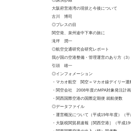
◎講演抄録
大阪府営港湾の現状と今後について
古川 博司
◎プレスの目
関空発、泉州途中下車の旅に
滝坪 潤一
◎航空交通研究会研究レポート
我が国の空港整備・管理運営のあり方（3
引頭 雄一
◎インフォメーション
・マカオ航空 関空＝マカオ線デイリー運
・関空会社 2008年度のMPA対象発注計画
・関西国際空港の国際定期便 就航便数
◎データファイル
・運営概況について（平成19年年度）（平
・大阪税関貿易速報［関西空港］（平成19