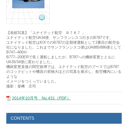
【表紙写真】「ユナイテッド航空 Ｂ７８７ 」
ユナイテッド航空UA34便、サンフランシスコ行きのB787です。
ユナイテッド航空はKIXでのB787の定期便運航として2番目の航空会
社になりました。これまでサンフランシスコ便はUA885/886便として
B747─400や
B777─200ERで長く運航しましたが、B787への機材変更とともに
UA35/34便に変わりました。
機材変更直後の関空旅博では、ユナイテッド航空のブースではB787
のコックピットや機首の実物大ほどの写真を展示し、航空機内にいる
ような
イメージをつくっていました。
撮影：柴﨑 庄司
2014年10月号 No.431（PDF）
CONTENTS