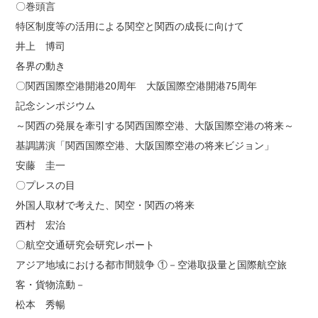
〇巻頭言
特区制度等の活用による関空と関西の成長に向けて
井上 博司
各界の動き
〇関西国際空港開港20周年 大阪国際空港開港75周年
記念シンポジウム
～関西の発展を牽引する関西国際空港、大阪国際空港の将来～
基調講演「関西国際空港、大阪国際空港の将来ビジョン」
安藤 圭一
〇プレスの目
外国人取材で考えた、関空・関西の将来
西村 宏治
〇航空交通研究会研究レポート
アジア地域における都市間競争 ①－空港取扱量と国際航空旅
客・貨物流動－
松本 秀暢