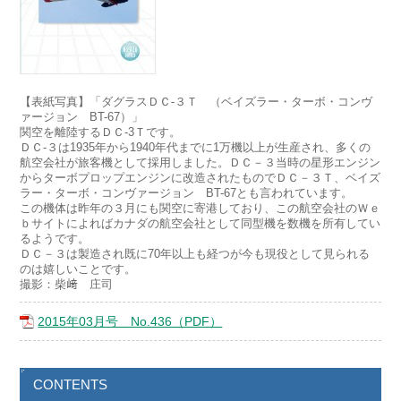
【表紙写真】「ダグラスＤＣ-３Ｔ （ベイズラー・ターボ・コンヴ
ァージョン BT-67）」
関空を離陸するＤＣ-3Ｔです。
ＤＣ-３は1935年から1940年代までに1万機以上が生産され、多くの
航空会社が旅客機として採用しました。ＤＣ－３当時の星形エンジン
からターボプロップエンジンに改造されたものでＤＣ－３Ｔ、ベイズ
ラー・ターボ・コンヴァージョン BT-67とも言われています。
この機体は昨年の３月にも関空に寄港しており、この航空会社のＷｅ
ｂサイトによればカナダの航空会社として同型機を数機を所有してい
るようです。
ＤＣ－３は製造され既に70年以上も経つが今も現役として見られる
のは嬉しいことです。
撮影：柴﨑 庄司
2015年03月号 No.436（PDF）
CONTENTS