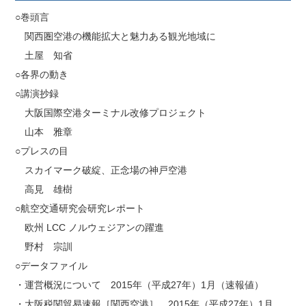
○巻頭言
関西圏空港の機能拡大と魅力ある観光地域に
土屋 知省
○各界の動き
○講演抄録
大阪国際空港ターミナル改修プロジェクト
山本 雅章
○プレスの目
スカイマーク破綻、正念場の神戸空港
高見 雄樹
○航空交通研究会研究レポート
欧州 LCC ノルウェジアンの躍進
野村 宗訓
○データファイル
・運営概況について 2015年（平成27年）1月（速報値）
・大阪税関貿易速報［関西空港］ 2015年（平成27年）1月