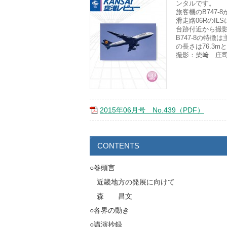
ンタルです。
旅客機のB747-
滑走路06RのI
台跡付近から撮
B747-8の特
の長さは76.3
撮影：柴﨑 庄
2015年06月号 No.439（PDF）
CONTENTS
○巻頭言
近畿地方の発展に向けて
森 昌文
○各界の動き
○講演抄録