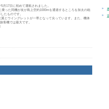
8が5月17日に初めて運航されました。
LSに乗った同機が友が島上空約1000mを通過するところを加太の砲
影したものです。
徴は主翼とウイングレットが一帯となって尖っています。また、機体
mと旅客機では最大です。
司