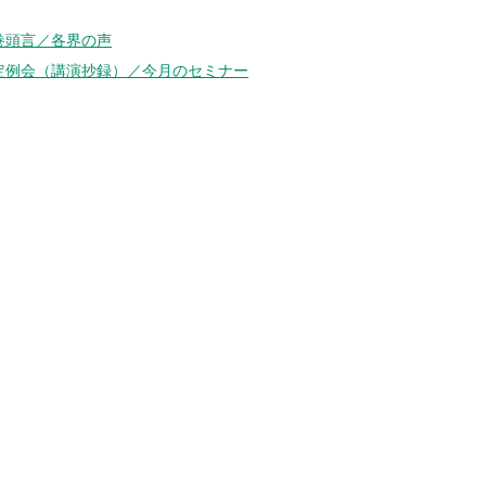
巻頭言／各界の声
定例会（講演抄録）／今月のセミナー