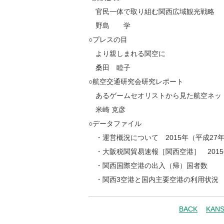
官民一体で取り組む関西広域観光戦略
野島 学
○プレスの目
より親しまれる関空に
桑田 睦子
○航空交通研究会研究レポート
あるゲームセオリストから見た航空ネッ
米崎 克彦
○データファイル
・運営概況について 2015年（平成27
・大阪税関貿易速報［関西空港］ 2015
・関西国際空港の出入（帰）国者数
・関西3空港と国内主要空港の利用状況 2
BACK
KAN