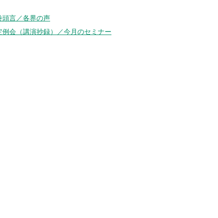
巻頭言／各界の声
定例会（講演抄録）／今月のセミナー