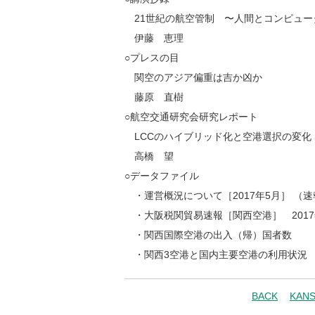
21世紀の航空管制 〜人間とコンピュー
伊藤 恵理
○プレスの目
関空のアジア偏重は吉か凶か
藤原 直樹
○航空交通研究会研究レポート
LCCのハイブリッド化と空港選択の変化
高橋 望
○データファイル
・運営概況について［2017年5月］ （
・大阪税関貿易速報［関西空港］ 2017
・関西国際空港の出入（帰）国者数
・関西3空港と国内主要空港の利用状況 2
BACK
KAN