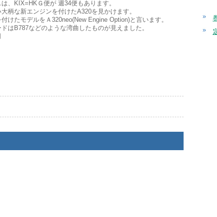
は、KIX=HKＧ便が 週34便もあります。
大柄な新エンジンを付けたA320を見かけます。
たモデルをＡ320neo(New Engine Option)と言います。
ドはB787などのような湾曲したものが見えました。
司