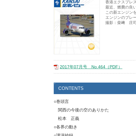
香港エクスプレス
最近、燃費の良い
この新エンジンを付け
エンジンのブレー
撮影：柴﨑 庄
2017年07月号 No.464（PDF）
CONTENTS
○巻頭言
関西の今後の空のありかた
松本 正義
○各界の動き
○講演抄録