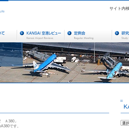
サイト内
K
 Ａ380」
A380です。