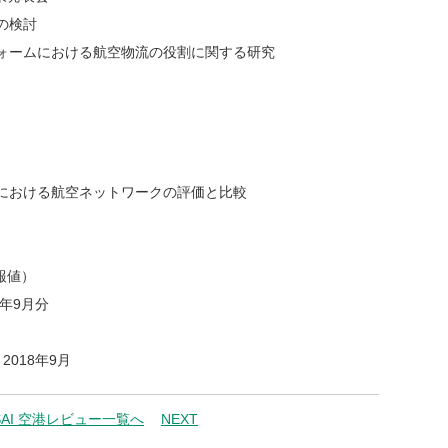
の検討
ォームにおける航空物流の役割に関する研究
における航空ネットワークの評価と比較
報値）
年9月分
018年9月
SAI 空港レビュー一覧へ
NEXT