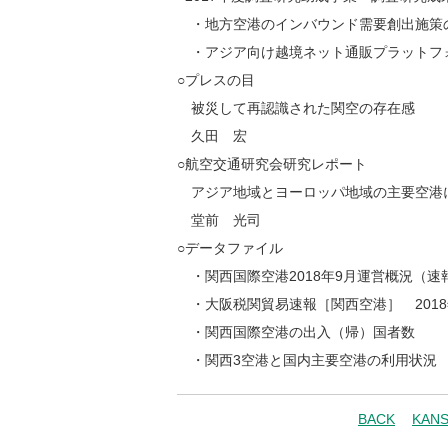
・地方空港のインバウンド需要創出施策
・アジア向け越境ネット通販プラットフ
○プレスの目
被災して再認識された関空の存在感
久田 宏
○航空交通研究会研究レポート
アジア地域とヨーロッパ地域の主要空港
堂前 光司
○データファイル
・関西国際空港2018年9月運営概況（速
・大阪税関貿易速報［関西空港］ 2018
・関西国際空港の出入（帰）国者数
・関西3空港と国内主要空港の利用状況 2
BACK
KAN