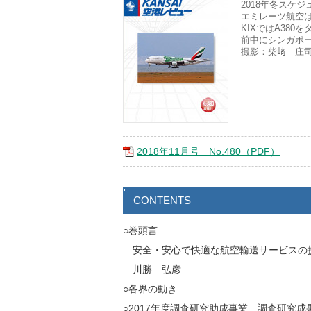
2018年冬スケジ
エミレーツ航空は
KIXではA38
前中にシンガポ
撮影：柴﨑 庄
2018年11月号 No.480（PDF）
CONTENTS
○巻頭言
安全・安心で快適な航空輸送サービスの
川勝 弘彦
○各界の動き
○2017年度調査研究助成事業 調査研究成