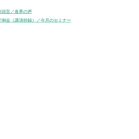
巻頭言／各界の声
定例会（講演抄録）／今月のセミナー