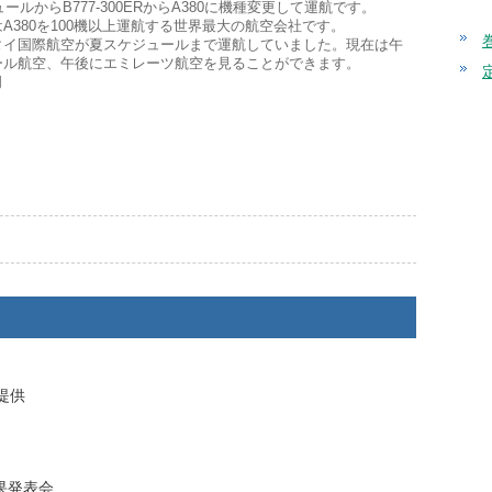
ュールからB777-300ERからA380に機種変更して運航です。
A380を100機以上運航する世界最大の航空会社です。
0をタイ国際航空が夏スケジュールまで運航していました。現在は午
ール航空、午後にエミレーツ航空を見ることができます。
司
提供
果発表会