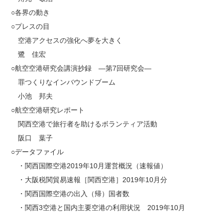
○各界の動き
○プレスの目
空港アクセスの強化へ夢を大きく
鷺 佳宏
○航空空港研究会講演抄録 —第7回研究会—
罪つくりなインバウンドブーム
小池 邦夫
○航空空港研究レポート
関西空港で旅行者を助けるボランティア活動
阪口 葉子
○データファイル
・関西国際空港2019年10月運営概況（速報値）
・大阪税関貿易速報［関西空港］2019年10月分
・関西国際空港の出入（帰）国者数
・関西3空港と国内主要空港の利用状況 2019年10月