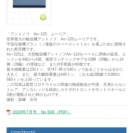
「アントノフ An−225 ムーリア」
世界最大の輸送機アントノフ An−225ムーリアです。
宇宙往復機ブラン（ソ連版のスペースシャトル）を運ぶために開発さ
れた航空機です。
An−225は、大型輸送機アントノフAn−124をベースに胴体の延長、エ
ンジンを4発から6発、後部ランディングギアを10脚（20輪）から14
脚（28輪）の増強など、またH字尾翼が特徴です。
最大積載量は250トン、B747−8Fが140トンであることからはるかに
大きく、また、最大離陸重量は640トン、これも総2階建てA380の
560トンを上回っています。
この写真は新型コロナウイルス関連の物資輸送が中国・天津からセン
トレア、アンカレッジを経由しカナダのトロントやモントリオールに
3便が運航された時のものです。
撮影：柴﨑 庄司
2020年7月号 No.500（PDF）
CONTENTS