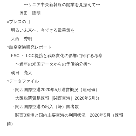
〜リニア中央新幹線の開業を見据えて〜
奥田 隆明
○プレスの目
明るい未来へ、今できる最善策を
大西 秀明
○航空空港研究レポート
FSC ・ LCC提携と戦略変化の影響に関する考察
〜近年の米国データからの予備的分析〜
朝日 亮太
○データファイル
・関西国際空港2020年5月運営概況（速報値）
・大阪税関貿易速報［関西空港］2020年5月分
・関西国際空港の出入（帰）国者数
・関西3空港と国内主要空港の利用状況 2020年5月（速報
値）