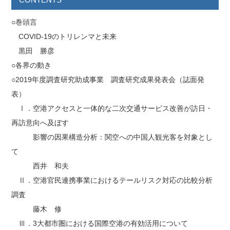
○巻頭言
COVID-19のトリレンマと未来
黒田 勝彦
○各界の動き
○2019年度調査研究助成事業 調査研究成果発表会（誌面発
表）
Ⅰ．空港アクセスと一体的な二次交通サービス改善が訪日・
再訪意向へ及ぼす
影響の因果構造分析：関空への中国人観光客を対象とし
て
西井 和夫
Ⅱ．空港官民連携事業におけるテールリスク対応の比較分析
調査
藤木 修
Ⅲ．3大都市圏における国際空港の有効活用について